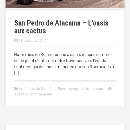
a
l
San Pedro de Atacama – L’oasis
aux cactus
28 octobre 2017
Notre mois en Bolivie touche à sa fin, et nous sommes
sur le point d’entamer notre traversée vers l’est du
continent qui doit nous mener en environ 3 semaines à
[…]
Amérique du Sud
,
Chili
,
Pays
,
Voyage au long cours
Écrire un commentaire