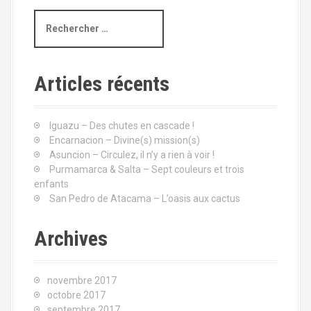
R
e
c
h
e
Articles récents
r
c
h
Iguazu – Des chutes en cascade !
e
Encarnacion – Divine(s) mission(s)
p
Asuncion – Circulez, il n’y a rien à voir !
o
Purmamarca & Salta – Sept couleurs et trois
u
enfants
r
San Pedro de Atacama – L’oasis aux cactus
:
Archives
novembre 2017
octobre 2017
septembre 2017