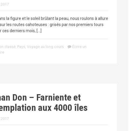
r 2017
ns la figure et le soleil brûlant la peau, nous roulons à allure
ur les routes cahoteuses : grisés par nos premiers tours
 ces derniers mois, […]
on classé
,
Pays
,
Voyage au long cours
Écrire un
ire
han Don – Farniente et
emplation aux 4000 îles
r 2017