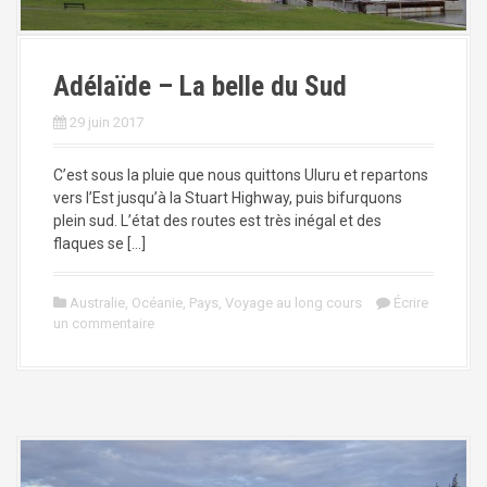
a
l
Adélaïde – La belle du Sud
29 juin 2017
C’est sous la pluie que nous quittons Uluru et repartons
vers l’Est jusqu’à la Stuart Highway, puis bifurquons
plein sud. L’état des routes est très inégal et des
flaques se […]
Australie
,
Océanie
,
Pays
,
Voyage au long cours
Écrire
un commentaire