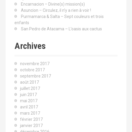
e
Encarnacion – Divine(s) mission(s)
n
p
Asuncion – Circulez, il n’y a rien à voir !
o
Purmamarca & Salta – Sept couleurs et trois
a
u
enfants
r
u
San Pedro de Atacama – L’oasis aux cactus
s
:
Archives
e
i
novembre 2017
n
octobre 2017
septembre 2017
d
août 2017
juillet 2017
e
juin 2017
s
mai 2017
avril 2017
a
mars 2017
février 2017
r
janvier 2017
décembre 2016