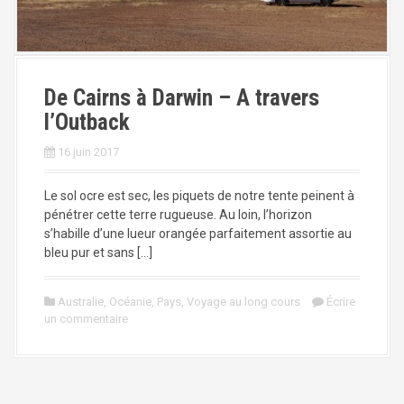
De Cairns à Darwin – A travers
l’Outback
16 juin 2017
Le sol ocre est sec, les piquets de notre tente peinent à
pénétrer cette terre rugueuse. Au loin, l’horizon
s’habille d’une lueur orangée parfaitement assortie au
bleu pur et sans […]
Australie
,
Océanie
,
Pays
,
Voyage au long cours
Écrire
un commentaire