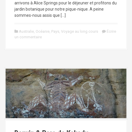
arrivons à Alice Springs pour le déjeuner et profitons du
jardin botanique pour notre pique-nique. A peine
sommes-nous assis que […]
Australie
,
Océanie
,
Pays
,
Voyage au long cours
Écrire
un commentaire