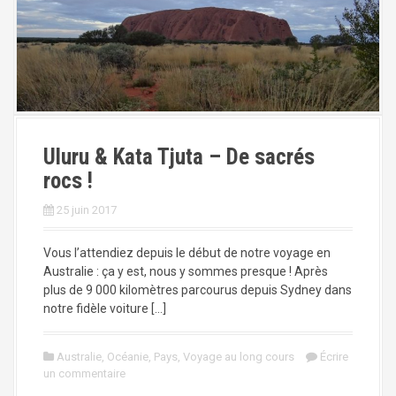
Uluru & Kata Tjuta – De sacrés
rocs !
25 juin 2017
Vous l’attendiez depuis le début de notre voyage en
Australie : ça y est, nous y sommes presque ! Après
plus de 9 000 kilomètres parcourus depuis Sydney dans
notre fidèle voiture […]
Australie
,
Océanie
,
Pays
,
Voyage au long cours
Écrire
un commentaire