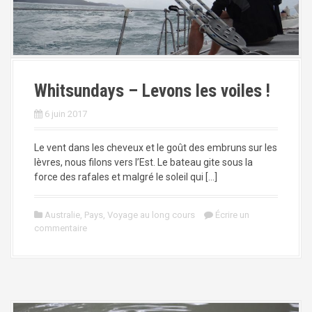
Whitsundays – Levons les voiles !
6 juin 2017
Le vent dans les cheveux et le goût des embruns sur les
lèvres, nous filons vers l’Est. Le bateau gite sous la
force des rafales et malgré le soleil qui […]
Australie
,
Pays
,
Voyage au long cours
Écrire un
commentaire