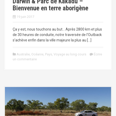
Darwin & Parc de Kakadu –
Bienvenue en terre aborigène
19 juin 2017
Ça y est, nous touchons au but… Après 2800 km et plus
de 30 heures de conduite, notre traversée de l’Outback
s’achève enfin dans la ville majeure la plus au […]
Australie
,
Océanie
,
Pays
,
Voyage au long cours
Écrire
un commentaire