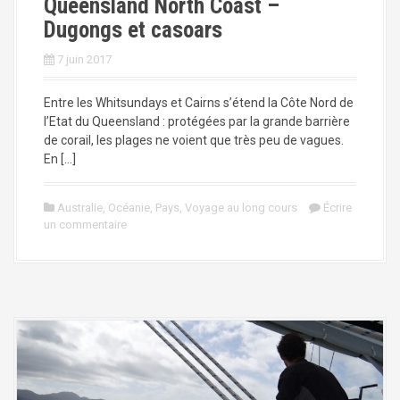
Queensland North Coast –
Dugongs et casoars
7 juin 2017
Entre les Whitsundays et Cairns s’étend la Côte Nord de
l’Etat du Queensland : protégées par la grande barrière
de corail, les plages ne voient que très peu de vagues.
En […]
Australie
,
Océanie
,
Pays
,
Voyage au long cours
Écrire
un commentaire