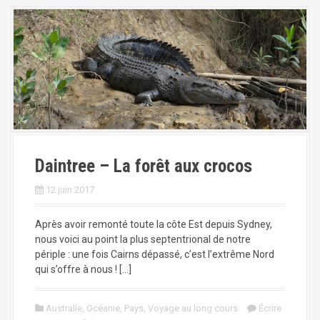
Daintree – La forêt aux crocos
12 juin 2017
Après avoir remonté toute la côte Est depuis Sydney,
nous voici au point la plus septentrional de notre
périple : une fois Cairns dépassé, c’est l’extrême Nord
qui s’offre à nous ! […]
Australie
,
Océanie
,
Pays
,
Voyage au long cours
Écrire