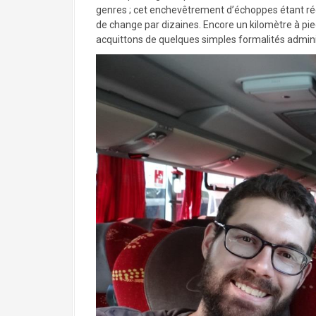
genres ; cet enchevêtrement d’échoppes étant ré
de change par dizaines. Encore un kilomètre à pie
acquittons de quelques simples formalités administ