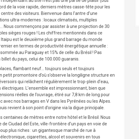
en indépendant au site n’est pas une partie de plaisir (bus
ord de la voie rapide, derniers mètres casse-tête pour les
 centre des visiteurs. Bienvenue dans l’antre d’une
tions ultra-modernes : locaux climatisés, multiples
vée… Nous commençons par assister à une projection de 30
bles sièges rouges ! Les chiffres mentionnés dans ce
, Itaipu est le deuxième plus grand barrage du monde
premier en termes de productivité énergétique annuelle :
onsommée au Paraguay et 15% de celle du Brésil ! Pas
 billet du pays, celui de 100.000 guaranis.
 places, flambant neuf… toujours seuls et toujours
n petit promontoire d’où s’observe la longiligne structure en
versoirs qui relâchent régulièrement le trop-plein d’eau,
ils électriques. L’ensemble est impressionnant, bien que
ions réelles de l’ouvrage, étiré sur 7,8 km de long pour
nc avec nos barrages en V dans les Pyrénées ou les Alpes.
uis revient à son point d’origine via la digue principale.
 centaines de mètres entre notre hôtel et le Brésil. Nous
de Ciudad del Este, ville-frontière d’un pays en voie de
up plus riches : un gigantesque marché de rue à
électronique, cigarettes, alcool et souvenirs en tous