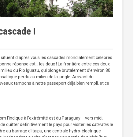
cascade !
e situent d’après vous les cascades mondialement célèbres
a bonne réponse est… les deux ! La frontière entre ces deux
milieu du Rio Iguazu, qui plonge brutalement d’environ 80
asaltique perdu au milieu de la jungle. Arrivant du
ouveaux tampons à notre passeport déjà bien rempli, et ce
m l’indique à l’extrémité est du Paraguay – vers midi,
e quitter définitivement le pays pour visiter les
cataratas
le
e au barrage d’Itaipu, une centrale hydro-électrique