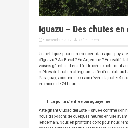
a
l
Iguazu – Des chutes en 
9 novembre 2017
Daf et Jerem
Un petit quiz pour commencer : dans quel pays s
d’Iguazu ? Au Brésil ? En Argentine ? En réalité, l
voisins géants est en effet tracée exactement au 
mètres de haut en atteignant la fin d’un plateau b
Paraguay, voici une occasion rêvée d’ajouter 4 n
en moins de 24 heures !
La porte d’entrée paraguayenne
Atteignant Ciudad del Este – située comme son no
nous disposons de quelques heures en ville avant d
lendemain. Nous en profitons donc pour nous rendr