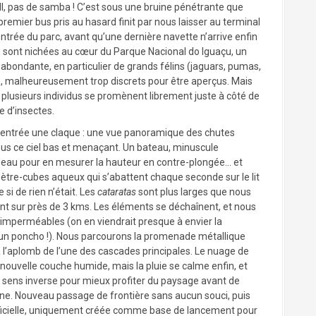
ball, pas de samba ! C’est sous une bruine pénétrante que
mier bus pris au hasard finit par nous laisser au terminal
ntrée du parc, avant qu’une dernière navette n’arrive enfin
 sont nichées au cœur du Parque Nacional do Iguaçu, un
ondante, en particulier de grands félins (jaguars, pumas,
), malheureusement trop discrets pour être aperçus. Mais
t plusieurs individus se promènent librement juste à côté de
he d’insectes.
’entrée une claque : une vue panoramique des chutes
us ce ciel bas et menaçant. Un bateau, minuscule
d’eau pour en mesurer la hauteur en contre-plongée… et
e mètre-cubes aqueux qui s’abattent chaque seconde sur le lit
si de rien n’était. Les
cataratas
sont plus larges que nous
ent sur près de 3 kms. Les éléments se déchaînent, et nous
perméables (on en viendrait presque à envier la
s un poncho !). Nous parcourons la promenade métallique
à l’aplomb de l’une des cascades principales. Le nuage de
nouvelle couche humide, mais la pluie se calme enfin, et
n sens inverse pour mieux profiter du paysage avant de
ine. Nouveau passage de frontière sans aucun souci, puis
rtificielle, uniquement créée comme base de lancement pour