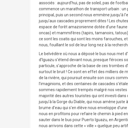
associés : aujourd’hui, pas de soleil, pas de foot
commence un marathon de transport urbain : un pre
principal, puis un second nous emmène jusqu’à l’e
jusqu’aux cascades proprement dites ! Les chutes
espace de forêt amazonienne dotée d’une faune ab
oncas) et mammifères (tapirs, tamanoirs, tatous
ce sont les coatis qui sont les moins farouches, e
nous, fouillant le sol de leur long nez à la recherc
Le belvédère où nous a déposé le bus nous met d
d’Iguazu s’étend devant nous, presque féroces so
particule, s’approche de la base de ces trombes 
surtout le bruit ! Ce sont en effet des milliers d
de la rivière, qui poursuit ensuite son cours comme 
l’imaginions, et des centaines de cascades s’étal
sommes rapidement trempés malgré nos vestes im
majorité des autres touristes qui ont investi dan
jusqu’à la Gorge du Diable, qui nous amène juste 
brume d’eau qui s’en élève nous enveloppe d’une 
nous en profitons pour refaire le chemin à pied e
sauter dans le bus pour Puerto Iguazu, en Argent
nous arrivons dans cette « ville » quelque peu a