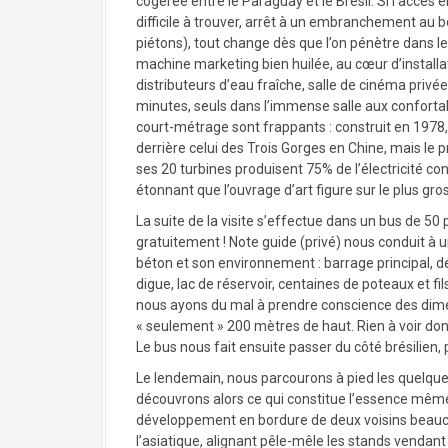
cogérée entre le Paraguay et le Brésil. Si l’accès 
difficile à trouver, arrêt à un embranchement au b
piétons), tout change dès que l’on pénètre dans le
machine marketing bien huilée, au cœur d’installa
distributeurs d’eau fraîche, salle de cinéma pri
minutes, seuls dans l’immense salle aux conforta
court-métrage sont frappants : construit en 1978
derrière celui des Trois Gorges en Chine, mais le 
ses 20 turbines produisent 75% de l’électricité c
étonnant que l’ouvrage d’art figure sur le plus gros
La suite de la visite s’effectue dans un bus de 50
gratuitement ! Note guide (privé) nous conduit à u
béton et son environnement : barrage principal, dé
digue, lac de réservoir, centaines de poteaux et f
nous ayons du mal à prendre conscience des dimens
« seulement » 200 mètres de haut. Rien à voir do
Le bus nous fait ensuite passer du côté brésilien, p
Le lendemain, nous parcourons à pied les quelques
découvrons alors ce qui constitue l’essence même 
développement en bordure de deux voisins beauco
l’asiatique, alignant pêle-mêle les stands vendant 