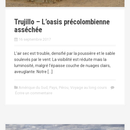
Trujillo – L’oasis précolombienne
asséchée
16 septembre 2017
L’air sec est trouble, densifié par la poussière et le sable
soulevés par le vent. La visibilité est réduite mais la
luminosité, malgré l’épaisse couche de nuages clairs,
aveuglante. Notre […]
Amérique du Sud
,
Pays
,
Pérou
,
Voyage au long cours
Écrire un commentaire