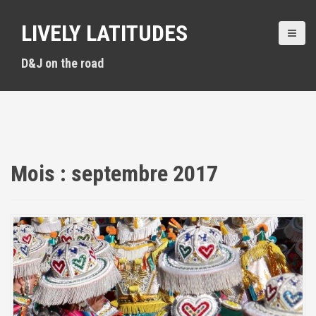
A
l
LIVELY LATITUDES
l
e
D&J on the road
r
a
u
c
o
n
t
Mois :
septembre 2017
e
n
u
p
r
i
n
c
i
p