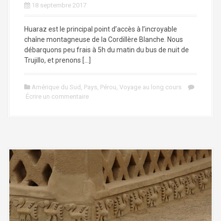
18 septembre 2017
Huaraz est le principal point d’accès à l’incroyable
chaîne montagneuse de la Cordillère Blanche. Nous
débarquons peu frais à 5h du matin du bus de nuit de
Trujillo, et prenons […]
Amérique du Sud
,
Pays
,
Pérou
,
Voyage au long cours
Écrire un commentaire