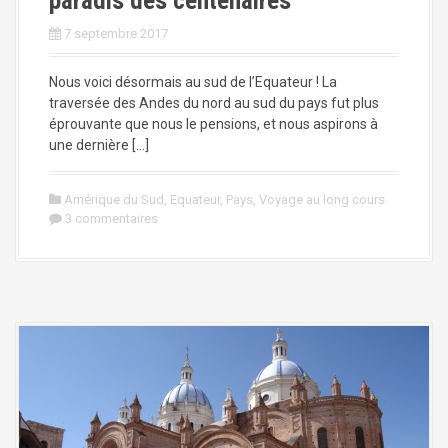
paradis des centenaires
7 septembre 2017
Nous voici désormais au sud de l’Equateur ! La
traversée des Andes du nord au sud du pays fut plus
éprouvante que nous le pensions, et nous aspirons à
une dernière […]
Amérique du Sud
,
Equateur
,
Pays
,
Voyage au long cours
3 commentaires