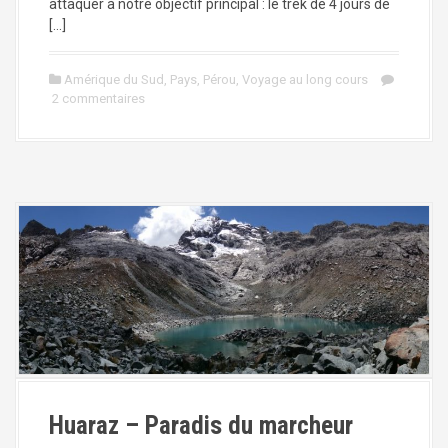
attaquer à notre objectif principal : le trek de 4 jours de
[…]
Amérique du Sud
,
Pays
,
Pérou
,
Voyage au long cours
2 commentaires
Huaraz – Paradis du marcheur