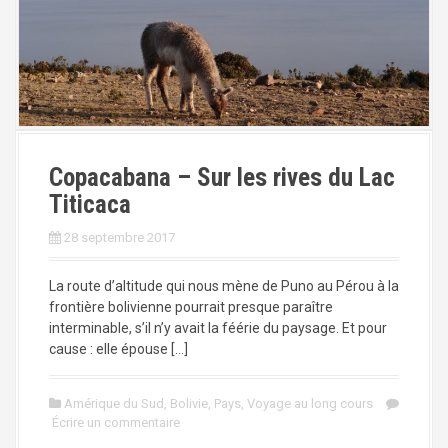
Copacabana – Sur les rives du Lac
Titicaca
28 septembre 2017
La route d’altitude qui nous mène de Puno au Pérou à la
frontière bolivienne pourrait presque paraître
interminable, s’il n’y avait la féérie du paysage. Et pour
cause : elle épouse […]
Amérique du Sud
,
Bolivie
,
Pays
,
Voyage au long cours
Écrire un commentaire