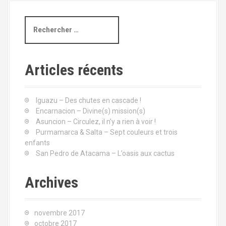
R
e
c
h
e
Articles récents
r
c
h
Iguazu – Des chutes en cascade !
e
Encarnacion – Divine(s) mission(s)
p
Asuncion – Circulez, il n’y a rien à voir !
o
Purmamarca & Salta – Sept couleurs et trois
u
enfants
r
San Pedro de Atacama – L’oasis aux cactus
:
Archives
novembre 2017
octobre 2017