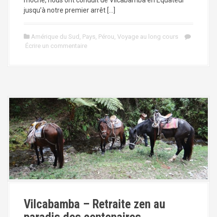
jusqu’à notre premier arrêt […]
Amérique du Sud
,
Pays
,
Pérou
,
Voyage au long cours
Écrire un commentaire
Vilcabamba – Retraite zen au