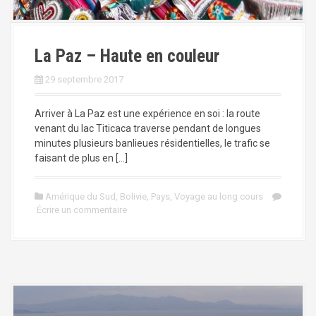
a
l
La Paz – Haute en couleur
29 septembre 2017
Arriver à La Paz est une expérience en soi : la route
venant du lac Titicaca traverse pendant de longues
minutes plusieurs banlieues résidentielles, le trafic se
faisant de plus en […]
Amérique du Sud
,
Bolivie
,
Pays
,
Voyage au long cours
Écrire un commentaire