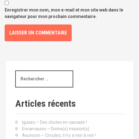
e
Enregistrer mon nom, mon e-mail et mon site web dans le
navigateur pour mon prochain commentaire.
R
e
c
h
e
Articles récents
r
c
h
Iguazu – Des chutes en cascade !
e
Encarnacion – Divine(s) mission(s)
p
Asuncion – Circulez, il n’y a rien à voir !
o