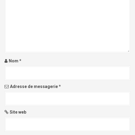
o
n
d
e
l
'
Nom
*
a
r
Adresse de messagerie
*
t
i
c
Site web
l