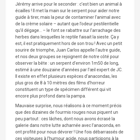
Jérémy arrive pour le seconder : c’est bien un animal à
écailles ! Il met la main sur le serpent pour aider notre
guide à tirer, mais la peur de contaminer l’animal avec
de la crème solaire – autant que l’odeur pestilentielle
qu’il dégage… – le font se rabattre sur l’arrachage des
herbes dans lesquelles le reptile faisait la sieste. Ça y
est, il est pratiquement hors de son trou ! Avec un petit
sourire de triomphe, Juan Carlos appelle l’autre guide,
et nos deux groupes se rejoignent de notre côté pour
observer la bête : un serpent d’environ 1m50 de long,
estimé à une douzaine d’années par l’œil expert de JC.
Il existe en effet plusieurs espèces d’anacondas, les
plus gros de 8 à 10 mètres des films d’horreur
constituent un type de spécimen différent qui vit
encore plus profond dans la pampa.
Mauvaise surprise, nous réalisons à ce moment précis
que des dizaines de fourmis rouges nous piquent un
peu partout : ces lâches, dont nous avons écrasé la
galerie dans notre lutte acharnée avec l’anaconda, en
ont profité pour nous dévorer ! Une fois débarrassés de
ces visiteuses à l’humour acide, nous participons à la