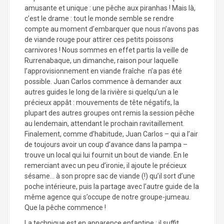
amusante et unique : une pêche aux piranhas ! Mais là,
c’est le drame : tout le monde semble se rendre
compte au moment d’embarquer que nous n’avons pas
de viande rouge pour attirer ces petits poissons
carnivores ! Nous sommes en effet partis la veille de
Rurrenabaque, un dimanche, raison pour laquelle
l’approvisionnement en viande fraîche n’a pas été
possible. Juan Carlos commence à demander aux
autres guides le long de la rivière si quelqu’un a le
précieux appât : mouvements de tête négatifs, la
plupart des autres groupes ont remis la session pêche
au lendemain, attendant le prochain ravitaillement.
Finalement, comme d’habitude, Juan Carlos – qui a l’air
de toujours avoir un coup d’avance dans la pampa –
trouve un local qui lui fournit un bout de viande. En le
remerciant avec un peu d’ironie, il ajoute le précieux
sésame… à son propre sac de viande (!) qu’il sort d’une
poche intérieure, puis la partage avec l’autre guide de la
même agence qui s’occupe de notre groupe-jumeau.
Que la pêche commence !
La technique est en apparence enfantine : il suffit