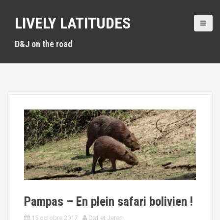
A
l
LIVELY LATITUDES
l
e
D&J on the road
r
a
u
c
o
n
t
e
n
u
p
r
i
n
c
Pampas – En plein safari bolivien !
i
p
15 octobre 2017
Daf et Jerem