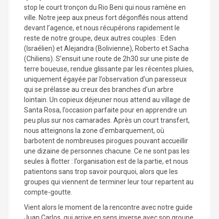
stop le court tronçon du Rio Beni qui nous ramène en
ville. Notre jeep aux pneus fort dégonflés nous attend
devant l’agence, et nous récupérons rapidement le
reste de notre groupe, deux autres couples : Eden
(Israélien) et Alejandra (Bolivienne), Roberto et Sacha
(Chiliens). S’ensuit une route de 2h30 sur une piste de
terre boueuse, rendue glissante par les récentes pluies,
uniquement égayée par l’observation d’un paresseux
qui se prélasse au creux des branches d’un arbre
lointain. Un copieux déjeuner nous attend au village de
Santa Rosa, l’occasion parfaite pour en apprendre un
peu plus sur nos camarades. Après un court transfert,
nous atteignons la zone d’embarquement, où
barbotent de nombreuses pirogues pouvant accueillir
une dizaine de personnes chacune. Ce ne sont pas les
seules à flotter : l’organisation est de la partie, et nous
patientons sans trop savoir pourquoi, alors que les
groupes qui viennent de terminer leur tour repartent au
compte-goutte.
Vient alors le moment de la rencontre avec notre guide
Juan Carlos, qui arrive en sens inverse avec son groupe