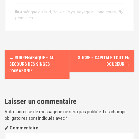
Amérique du Sud
,
Bolivie
,
Pays
,
Voyage au long cours
permalien
←
RURRENABAQUE – AU
SUCRE – CAPITALE TOUT EN
N
SECOURS DES SINGES
DOUCEUR
→
a
D’AMAZONIE
v
i
Laisser un commentaire
g
Votre adresse de messagerie ne sera pas publiée.
Les champs
a
obligatoires sont indiqués avec
*
t
Commentaire
i