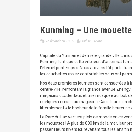
a
l
Kunming – Une mouette a
6 décembre 2016
Daf et Jerem
Capitale du Yunnan et dernière grande ville chinoise
Kunming font que cette ville jouit d’un climat tem
l’éternel printemps ». Nous arrivons tôt par le train 
les couchettes assez confortables nous ont permis
Nos deux premières journées sont consacrées à l
centre-ville, remontant la grande avenue Zhengy
magasins occidentaux et une mosquée au look de 
quelques courses au magasin « Carrefour », en chi
littéralement « le bonheur de la famille heureuse
Le Parc du Lac Vert est plein de monde en ce ven
les mouettes ! A plus de 800 km de la mer, leur 
passent leurs hivers ici, revenant tous les ans fi