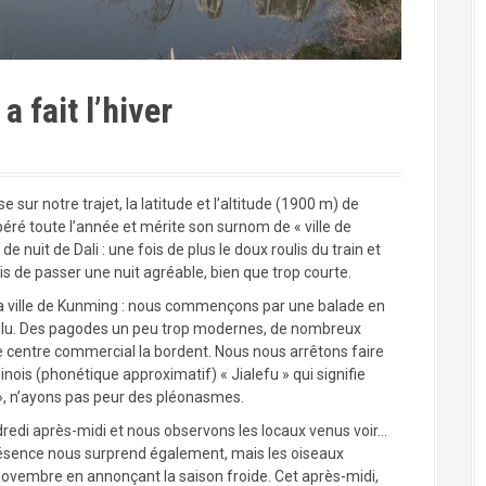
 fait l’hiver
 sur notre trajet, la latitude et l’altitude (1900 m) de
péré toute l’année et mérite son surnom de « ville de
de nuit de Dali : une fois de plus le doux roulis du train et
 de passer une nuit agréable, bien que trop courte.
a ville de Kunming : nous commençons par une balade en
i lu. Des pagodes un peu trop modernes, de nombreux
centre commercial la bordent. Nous nous arrêtons faire
nois (phonétique approximatif) « Jialefu » qui signifie
 », n’ayons pas peur des pléonasmes.
dredi après-midi et nous observons les locaux venus voir…
présence nous surprend également, mais les oiseaux
n novembre en annonçant la saison froide. Cet après-midi,