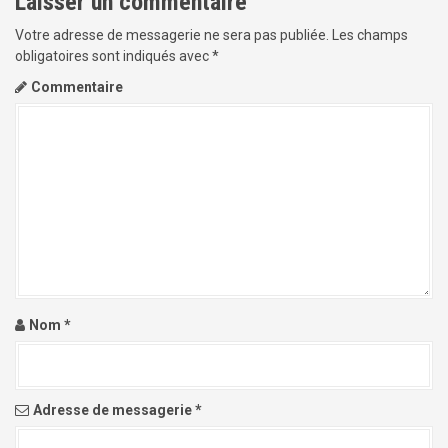
a
Laisser un commentaire
r
Votre adresse de messagerie ne sera pas publiée.
Les champs
obligatoires sont indiqués avec
*
t
Commentaire
i
c
l
e
Nom
*
Adresse de messagerie
*