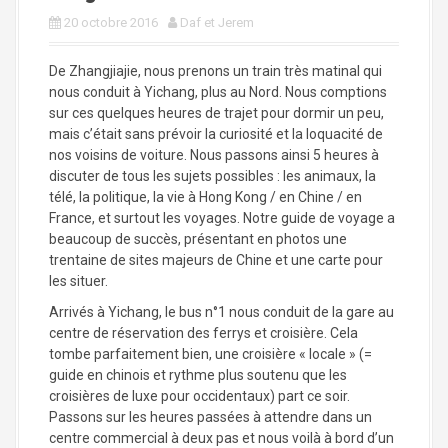
a
20 octobre 2016
Daf et Jerem
l
De Zhangjiajie, nous prenons un train très matinal qui
nous conduit à Yichang, plus au Nord. Nous comptions
sur ces quelques heures de trajet pour dormir un peu,
mais c’était sans prévoir la curiosité et la loquacité de
nos voisins de voiture. Nous passons ainsi 5 heures à
discuter de tous les sujets possibles : les animaux, la
télé, la politique, la vie à Hong Kong / en Chine / en
France, et surtout les voyages. Notre guide de voyage a
beaucoup de succès, présentant en photos une
trentaine de sites majeurs de Chine et une carte pour
les situer.
Arrivés à Yichang, le bus n°1 nous conduit de la gare au
centre de réservation des ferrys et croisière. Cela
tombe parfaitement bien, une croisière « locale » (=
guide en chinois et rythme plus soutenu que les
croisières de luxe pour occidentaux) part ce soir.
Passons sur les heures passées à attendre dans un
centre commercial à deux pas et nous voilà à bord d’un