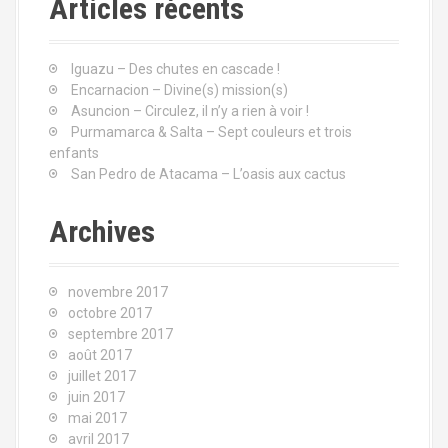
Articles récents
r
c
h
Iguazu – Des chutes en cascade !
e
Encarnacion – Divine(s) mission(s)
p
Asuncion – Circulez, il n’y a rien à voir !
o
Purmamarca & Salta – Sept couleurs et trois
u
enfants
r
San Pedro de Atacama – L’oasis aux cactus
:
Archives
novembre 2017
octobre 2017
septembre 2017
août 2017
juillet 2017
juin 2017
mai 2017
avril 2017