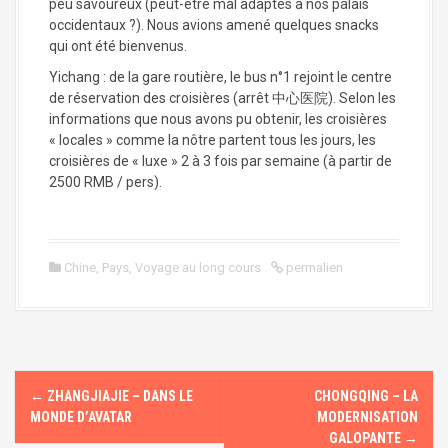
peu savoureux (peut-être mal adaptés à nos palais
occidentaux ?). Nous avions amené quelques snacks
qui ont été bienvenus.
Yichang : de la gare routière, le bus n°1 rejoint le centre
de réservation des croisières (arrêt 中心医院). Selon les
informations que nous avons pu obtenir, les croisières
« locales » comme la nôtre partent tous les jours, les
croisières de « luxe » 2 à 3 fois par semaine (à partir de
2500 RMB / pers).
Chine
,
Pays
,
Voyage au long cours
permalien
←
ZHANGJIAJIE – DANS LE
CHONGQING – LA
N
MONDE D’AVATAR
MODERNISATION
a
GALOPANTE
→