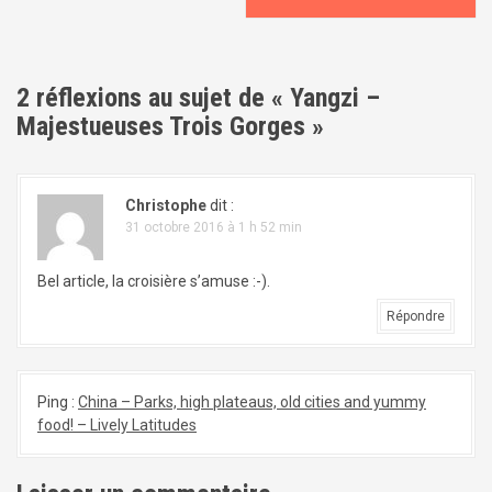
v
i
2 réflexions au sujet de «
Yangzi –
g
Majestueuses Trois Gorges
»
a
t
Christophe
dit :
i
31 octobre 2016 à 1 h 52 min
o
Bel article, la croisière s’amuse :-).
n
Répondre
d
e
Ping :
China – Parks, high plateaus, old cities and yummy
l
food! – Lively Latitudes
'