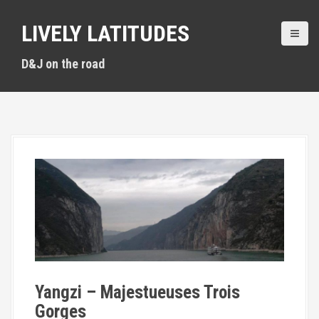
A
l
LIVELY LATITUDES
l
e
D&J on the road
r
a
u
c
o
n
t
e
n
u
p
r
i
n
c
Yangzi – Majestueuses Trois
i
p
Gorges